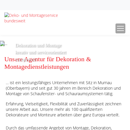
Deko- und Montageservice bundesweit
Agentur für Dekoration & Montage-Dienstleistungen bundes- und
europaweit
Dekoration und Montage
Previous
Next
kreativ und serviceorientiert
Unsere Agentur für Dekoration &
europaweit
Montagedienstleistungen
… ist ein leistungsfähiges Unternehmen mit Sitz in Murnau
(Oberbayern) und seit gut 30 Jahren im Bereich Dekoration und
Montage von Schaufenster- und Schauraumsystemen tätig.
Erfahrung, Vielseitigkeit, Flexibilität und Zuverlässigkeit zeichnen
unsere Arbeit aus. Unsere mehr als 100 qualifizierten
Dekorateure und Monteure arbeiten über ganz Europa verteilt.
Durch das umfassende Angebot von Montage, Dekoration,